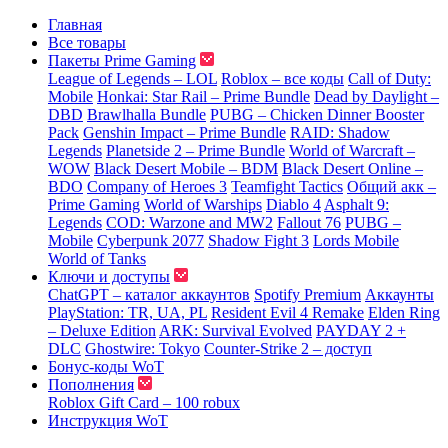
Главная
Все товары
Пакеты Prime Gaming
League of Legends – LOL
Roblox – все коды
Call of Duty:
Mobile
Honkai: Star Rail – Prime Bundle
Dead by Daylight –
DBD
Brawlhalla Bundle
PUBG – Chicken Dinner Booster
Pack
Genshin Impact – Prime Bundle
RAID: Shadow
Legends
Planetside 2 – Prime Bundle
World of Warcraft –
WOW
Black Desert Mobile – BDM
Black Desert Online –
BDO
Company of Heroes 3
Teamfight Tactics
Общий акк –
Prime Gaming
World of Warships
Diablo 4
Asphalt 9:
Legends
COD: Warzone and MW2
Fallout 76
PUBG –
Mobile
Cyberpunk 2077
Shadow Fight 3
Lords Mobile
World of Tanks
Ключи и доступы
ChatGPT – каталог аккаунтов
Spotify Premium
Аккаунты
PlayStation: TR, UA, PL
Resident Evil 4 Remake
Elden Ring
– Deluxe Edition
ARK: Survival Evolved
PAYDAY 2 +
DLC
Ghostwire: Tokyo
Counter-Strike 2 – доступ
Бонус-коды WoT
Пополнения
Roblox Gift Card – 100 robux
Инструкция WoT