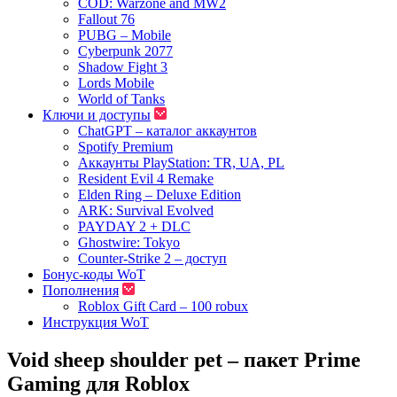
COD: Warzone and MW2
Fallout 76
PUBG – Mobile
Cyberpunk 2077
Shadow Fight 3
Lords Mobile
World of Tanks
Ключи и доступы
ChatGPT – каталог аккаунтов
Spotify Premium
Аккаунты PlayStation: TR, UA, PL
Resident Evil 4 Remake
Elden Ring – Deluxe Edition
ARK: Survival Evolved
PAYDAY 2 + DLC
Ghostwire: Tokyo
Counter-Strike 2 – доступ
Бонус-коды WoT
Пополнения
Roblox Gift Card – 100 robux
Инструкция WoT
Void sheep shoulder pet – пакет Prime
Gaming для Roblox