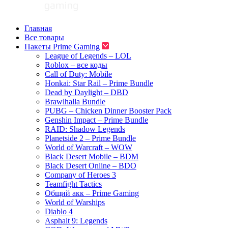
Главная
Все товары
Пакеты Prime Gaming
League of Legends – LOL
Roblox – все коды
Call of Duty: Mobile
Honkai: Star Rail – Prime Bundle
Dead by Daylight – DBD
Brawlhalla Bundle
PUBG – Chicken Dinner Booster Pack
Genshin Impact – Prime Bundle
RAID: Shadow Legends
Planetside 2 – Prime Bundle
World of Warcraft – WOW
Black Desert Mobile – BDM
Black Desert Online – BDO
Company of Heroes 3
Teamfight Tactics
Общий акк – Prime Gaming
World of Warships
Diablo 4
Asphalt 9: Legends