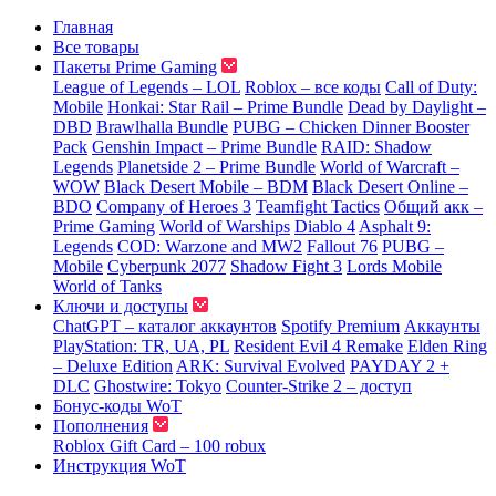
Главная
Все товары
Пакеты Prime Gaming
League of Legends – LOL
Roblox – все коды
Call of Duty:
Mobile
Honkai: Star Rail – Prime Bundle
Dead by Daylight –
DBD
Brawlhalla Bundle
PUBG – Chicken Dinner Booster
Pack
Genshin Impact – Prime Bundle
RAID: Shadow
Legends
Planetside 2 – Prime Bundle
World of Warcraft –
WOW
Black Desert Mobile – BDM
Black Desert Online –
BDO
Company of Heroes 3
Teamfight Tactics
Общий акк –
Prime Gaming
World of Warships
Diablo 4
Asphalt 9:
Legends
COD: Warzone and MW2
Fallout 76
PUBG –
Mobile
Cyberpunk 2077
Shadow Fight 3
Lords Mobile
World of Tanks
Ключи и доступы
ChatGPT – каталог аккаунтов
Spotify Premium
Аккаунты
PlayStation: TR, UA, PL
Resident Evil 4 Remake
Elden Ring
– Deluxe Edition
ARK: Survival Evolved
PAYDAY 2 +
DLC
Ghostwire: Tokyo
Counter-Strike 2 – доступ
Бонус-коды WoT
Пополнения
Roblox Gift Card – 100 robux
Инструкция WoT