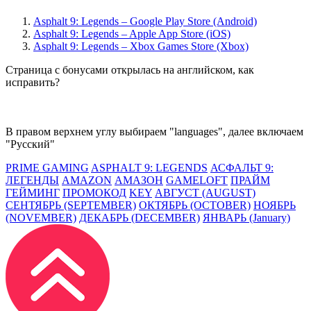
Asphalt 9: Legends – Google Play Store (Android)
Asphalt 9: Legends – Apple App Store (iOS)
Asphalt 9: Legends – Xbox Games Store (Xbox)
Страница с бонусами открылась на английском, как
исправить?
В правом верхнем углу выбираем "languages", далее включаем
"Русский"
PRIME GAMING
ASPHALT 9: LEGENDS
АСФАЛЬТ 9:
ЛЕГЕНДЫ
AMAZON
АМАЗОН
GAMELOFT
ПРАЙМ
ГЕЙМИНГ
ПРОМОКОД
KEY
АВГУСТ (AUGUST)
СЕНТЯБРЬ (SEPTEMBER)
ОКТЯБРЬ (OCTOBER)
НОЯБРЬ
(NOVEMBER)
ДЕКАБРЬ (DECEMBER)
ЯНВАРЬ (January)