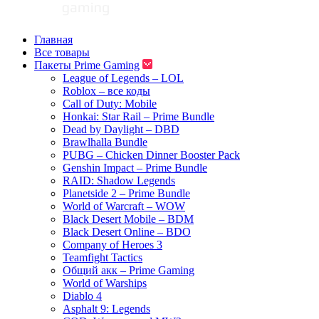
Главная
Все товары
Пакеты Prime Gaming
League of Legends – LOL
Roblox – все коды
Call of Duty: Mobile
Honkai: Star Rail – Prime Bundle
Dead by Daylight – DBD
Brawlhalla Bundle
PUBG – Chicken Dinner Booster Pack
Genshin Impact – Prime Bundle
RAID: Shadow Legends
Planetside 2 – Prime Bundle
World of Warcraft – WOW
Black Desert Mobile – BDM
Black Desert Online – BDO
Company of Heroes 3
Teamfight Tactics
Общий акк – Prime Gaming
World of Warships
Diablo 4
Asphalt 9: Legends