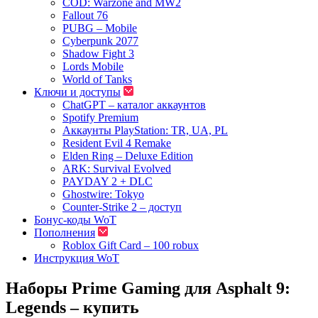
COD: Warzone and MW2
Fallout 76
PUBG – Mobile
Cyberpunk 2077
Shadow Fight 3
Lords Mobile
World of Tanks
Ключи и доступы
ChatGPT – каталог аккаунтов
Spotify Premium
Аккаунты PlayStation: TR, UA, PL
Resident Evil 4 Remake
Elden Ring – Deluxe Edition
ARK: Survival Evolved
PAYDAY 2 + DLC
Ghostwire: Tokyo
Counter-Strike 2 – доступ
Бонус-коды WoT
Пополнения
Roblox Gift Card – 100 robux
Инструкция WoT
Наборы Prime Gaming для Asphalt 9:
Legends – купить