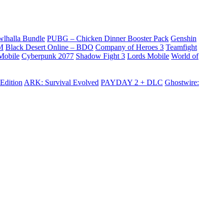
wlhalla Bundle
PUBG – Chicken Dinner Booster Pack
Genshin
M
Black Desert Online – BDO
Company of Heroes 3
Teamfight
obile
Cyberpunk 2077
Shadow Fight 3
Lords Mobile
World of
Edition
ARK: Survival Evolved
PAYDAY 2 + DLC
Ghostwire: