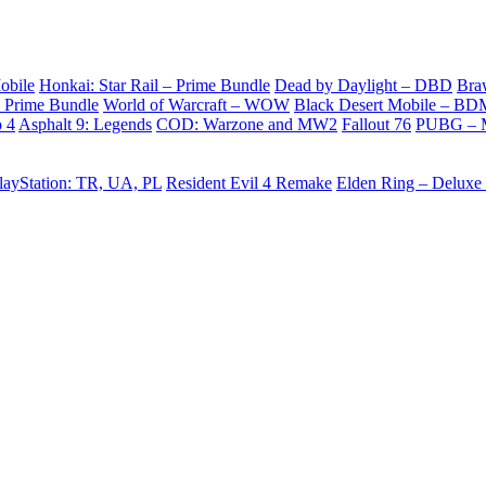
obile
Honkai: Star Rail – Prime Bundle
Dead by Daylight – DBD
Bra
– Prime Bundle
World of Warcraft – WOW
Black Desert Mobile – BD
o 4
Asphalt 9: Legends
COD: Warzone and MW2
Fallout 76
PUBG – M
ayStation: TR, UA, PL
Resident Evil 4 Remake
Elden Ring – Deluxe 