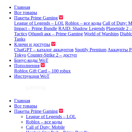
Главная
Все товары
Пакеты Prime Gaming
League of Legends – LOL
Roblox – все коды
Call of Duty: M
Impact – Prime Bundle
RAID: Shadow Legends
Planetside 2 
Tactics
Общий акк – Prime Gaming
World of Warships
Diabl
Tanks
Ключи и доступы
ChatGPT – каталог аккаунтов
Spotify Premium
Аккаунты Pl
Tokyo
Counter-Strike 2 – доступ
Бонус-коды WoT
Пополнения
Roblox Gift Card – 100 robux
Инструкция WoT
Главная
Все товары
Пакеты Prime Gaming
League of Legends – LOL
Roblox – все коды
Call of Duty: Mobile