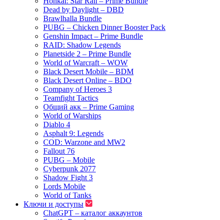
Honkai: Star Rail – Prime Bundle
Dead by Daylight – DBD
Brawlhalla Bundle
PUBG – Chicken Dinner Booster Pack
Genshin Impact – Prime Bundle
RAID: Shadow Legends
Planetside 2 – Prime Bundle
World of Warcraft – WOW
Black Desert Mobile – BDM
Black Desert Online – BDO
Company of Heroes 3
Teamfight Tactics
Общий акк – Prime Gaming
World of Warships
Diablo 4
Asphalt 9: Legends
COD: Warzone and MW2
Fallout 76
PUBG – Mobile
Cyberpunk 2077
Shadow Fight 3
Lords Mobile
World of Tanks
Ключи и доступы
ChatGPT – каталог аккаунтов