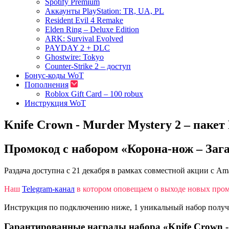
Spotify Premium
Аккаунты PlayStation: TR, UA, PL
Resident Evil 4 Remake
Elden Ring – Deluxe Edition
ARK: Survival Evolved
PAYDAY 2 + DLC
Ghostwire: Tokyo
Counter-Strike 2 – доступ
Бонус-коды WoT
Пополнения
Roblox Gift Card – 100 robux
Инструкция WoT
Knife Crown - Murder Mystery 2 – пакет
Промокод с набором «Корона-нож – Зага
Раздача доступна с 21 декабря в рамках совместной акции с A
Наш
Telegram-канал
в котором оповещаем о выходе новых пром
Инструкция по подключению ниже, 1 уникальный набор получае
Гарантированные награды набора «Knife Crown - 