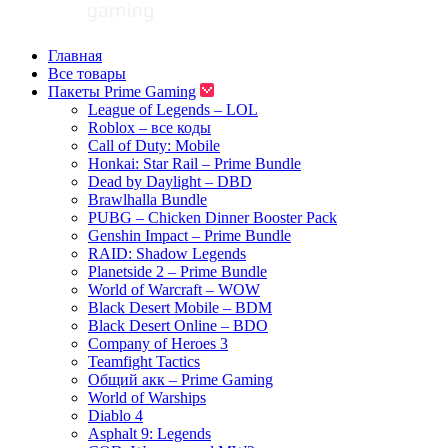
Главная
Все товары
Пакеты Prime Gaming
League of Legends – LOL
Roblox – все коды
Call of Duty: Mobile
Honkai: Star Rail – Prime Bundle
Dead by Daylight – DBD
Brawlhalla Bundle
PUBG – Chicken Dinner Booster Pack
Genshin Impact – Prime Bundle
RAID: Shadow Legends
Planetside 2 – Prime Bundle
World of Warcraft – WOW
Black Desert Mobile – BDM
Black Desert Online – BDO
Company of Heroes 3
Teamfight Tactics
Общий акк – Prime Gaming
World of Warships
Diablo 4
Asphalt 9: Legends