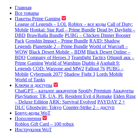
Главная
Все товары
Пакеты Prime Gaming
League of Legends – LOL
Roblox – все коды
Call of Duty:
Mobile
Honkai: Star Rail – Prime Bundle
Dead by Daylight –
DBD
Brawlhalla Bundle
PUBG – Chicken Dinner Booster
Pack
Genshin Impact – Prime Bundle
RAID: Shadow
Legends
Planetside 2 – Prime Bundle
World of Warcraft –
WOW
Black Desert Mobile – BDM
Black Desert Online –
BDO
Company of Heroes 3
Teamfight Tactics
Общий акк –
Prime Gaming
World of Warships
Diablo 4
Asphalt 9:
Legends
COD: Warzone and MW2
Fallout 76
PUBG –
Mobile
Cyberpunk 2077
Shadow Fight 3
Lords Mobile
World of Tanks
Ключи и доступы
ChatGPT – каталог аккаунтов
Spotify Premium
Аккаунты
PlayStation: TR, UA, PL
Resident Evil 4 Remake
Elden Ring
– Deluxe Edition
ARK: Survival Evolved
PAYDAY 2 +
DLC
Ghostwire: Tokyo
Counter-Strike 2 – доступ
Бонус-коды WoT
Пополнения
Roblox Gift Card – 100 robux
Инструкция WoT