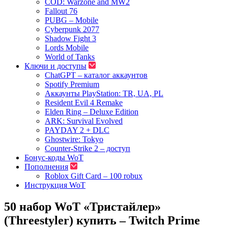
COD: Warzone and MW2
Fallout 76
PUBG – Mobile
Cyberpunk 2077
Shadow Fight 3
Lords Mobile
World of Tanks
Ключи и доступы
ChatGPT – каталог аккаунтов
Spotify Premium
Аккаунты PlayStation: TR, UA, PL
Resident Evil 4 Remake
Elden Ring – Deluxe Edition
ARK: Survival Evolved
PAYDAY 2 + DLC
Ghostwire: Tokyo
Counter-Strike 2 – доступ
Бонус-коды WoT
Пополнения
Roblox Gift Card – 100 robux
Инструкция WoT
50 набор WoT «Тристайлер»
(Threestyler) купить – Twitch Prime